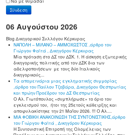
Να με θυμάσαι
Σύνδεση
06 Αυγούστου 2026
Blog Δικηγορικού Συλλόγου Κέρκυρας
ΝΑΠΟΛΗ – ΜΙΛΑΝΟ – ΑΜΜΟΧΩΣΤΟΣ ,άρθρο του
Γιώργου Φαϊτά , Δικηγόρου Κέρκυρας
Μία πρόταση στο ΔΣ του ΔΣΚ. 1. Η άσκηση εξωτερικής
δικηγορικής πολιτικής από τον ΔΣΚ δια των
αδελφοποιήσεων με τους δύο Ιταλικούς
δικηγορικούς...
Τα απομεινάρια μιας εγκληματικής συμμορίας
,άρθρο του Παύλου Τζοβάρα, Δικηγόρου Θεσπρωτίας
και πρώην Προέδρου του ΔΣ Θεσπρωτίας
Ο Αλ. Γιωτόπουλος «συμπλήρωσε» το όριο του
εγκλεισμού του, ήτοι της 25ετούς κάθειρξης και
αποφυλακίστηκε την 21 Μαΐου 2026. !!! Ο Αλ....
ΜΙΑ ΦΟΒΙΚΗ ΑΝΑΚΟΙΝΩΣΗ ΤΗΣ ΣΥΝΤΟΝΙΣΤΙΚΗΣ,άρθρο
του Γιώργου Φαϊτά , Δικηγόρου Κέρκυρας
Η Συντονιστική Επιτροπή της Ολομέλειας των
Προέδρων των Δικηγορικών Συλλόγων Ελλάδος, που