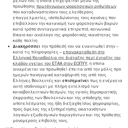
μελών του, η οποία επιχειρείται μέσω της
προώθησης
πρωτόγνωρων φορολογικών ρυθμίσεων
που καταδυναστεύουν τους ελεύθερους
επαγγελματίες, ισοπεδώνοντας τους κανόνες που
επιβάλλουν την κατανομή των φορολογικών βαρών
κατά τρόπο συνταγματικά επιτρεπτό, κοινωνικά
δίκαιο και ανάλογο της φοροδοτικής ικανότητας του
κάθε πολίτη
Διακηρύσσει
την πρόθεσή του να εναντιωθεί στην –
κατά τις πληροφορίες –
επανακατάθεση στο
Ελληνικό Κοινοβούλιο της διάταξης περί ένταξης του
κλάδου υγείας του ΕΤΑΑ στον ΕΟΠΥΥ
, η οποία
αναμένεται να προωθηθεί έπειτα από την μόλις προ
ημερών πανηγυρική καταψήφισή της από τους
Έλληνες Βουλευτές και
επισημαίνει
πως η ενέργεια
αυτή ισοδυναμεί με πλήρη ευτελισμό των
κοινοβουλευτικών θεσμών, της υγιούς δημοκρατικής
έκφρασης των Βουλευτών και της αποδοχής του
αποτελέσματος της ήδη διεξαχθείσας ψηφοφορίας,
προς όφελος της εξυπηρέτησης ακατανόητων
λογικών εξωθεσμικών παραγόντων και της πρόθεσης
μονομερούς επιβολής τους.