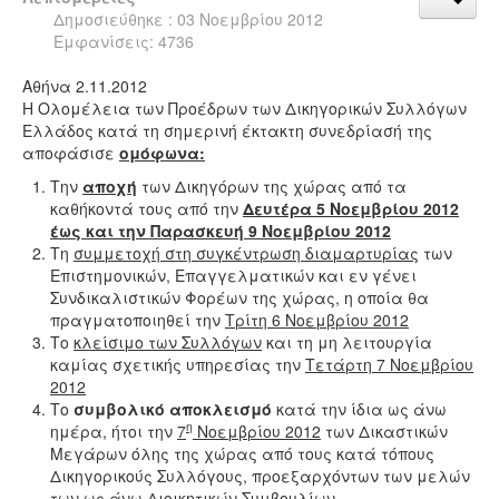
Δημοσιεύθηκε : 03 Νοεμβρίου 2012
Εμφανίσεις: 4736
Αθήνα 2.11.2012
Η Ολομέλεια των Προέδρων των Δικηγορικών Συλλόγων
Ελλάδος κατά τη σημερινή έκτακτη συνεδρίασή της
αποφάσισε
ομόφωνα:
Την
αποχή
των Δικηγόρων της χώρας από τα
καθήκοντά τους από την
Δευτέρα 5 Νοεμβρίου 2012
έως και την Παρασκευή 9 Νοεμβρίου 2012
Τη
συμμετοχή στη συγκέντρωση διαμαρτυρίας
των
Επιστημονικών, Επαγγελματικών και εν γένει
Συνδικαλιστικών Φορέων της χώρας, η οποία θα
πραγματοποιηθεί την
Τρίτη 6 Νοεμβρίου 2012
Το
κλείσιμο των Συλλόγων
και τη μη λειτουργία
καμίας σχετικής υπηρεσίας την
Τετάρτη 7 Νοεμβρίου
2012
Το
συμβολικό αποκλεισμό
κατά την ίδια ως άνω
η
ημέρα, ήτοι την
7
Νοεμβρίου 2012
των Δικαστικών
Μεγάρων όλης της χώρας από τους κατά τόπους
Δικηγορικούς Συλλόγους, προεξαρχόντων των μελών
των ως άνω Διοικητικών Συμβουλίων