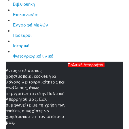
Βιβλιοθήκη
Επικοινωνία
Εγγραφή Μελών
Πρόεδροι
Ιστορικό
Φωτογραφικό υλικό
Πολιτική Απορρήτου
Αυτός ο ιστότοπος
χρησιμοποιεί cookies για
λόγους λειτουργικότητας και
ανάλυσης, όπως
περιγράφεται στην Πολιτική
Απορρήτου μας. Εάν
συμφωνείτε με τη χρήση των
cookies, συνεχίστε να
χρησιμοποιείτε τον ιστότοπό
μας.