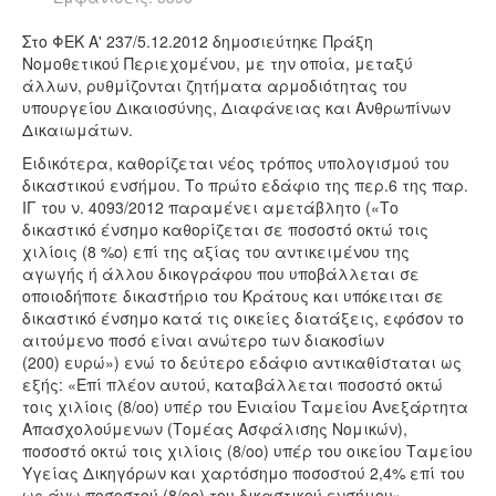
Στο ΦΕΚ Α' 237/5.12.2012 δημοσιεύτηκε Πράξη
Νομοθετικού Περιεχομένου, με την οποία, μεταξύ
άλλων, ρυθμίζονται ζητήματα αρμοδιότητας του
υπουργείου Δικαιοσύνης, Διαφάνειας και Ανθρωπίνων
Δικαιωμάτων.
Ειδικότερα, καθορίζεται νέος τρόπος υπολογισμού του
δικαστικού ενσήμου. Το πρώτο εδάφιο της περ.6 της παρ.
ΙΓ του ν. 4093/2012 παραμένει αμετάβλητο («Το
δικαστικό ένσημο καθορίζεται σε ποσοστό οκτώ τοις
χιλίοις (8 %ο) επί της αξίας του αντικειμένου της
αγωγής ή άλλου δικογράφου που υποβάλλεται σε
οποιοδήποτε δικαστήριο του Κράτους και υπόκειται σε
δικαστικό ένσημο κατά τις οικείες διατάξεις, εφόσον το
αιτούμενο ποσό είναι ανώτερο των διακοσίων
(200) ευρώ») ενώ το δεύτερο εδάφιο αντικαθίσταται ως
εξής: «Επί πλέον αυτού, καταβάλλεται ποσοστό οκτώ
τοις χιλίοις (8/οο) υπέρ του Ενιαίου Ταμείου Ανεξάρτητα
Απασχολούμενων (Τομέας Ασφάλισης Νομικών),
ποσοστό οκτώ τοις χιλίοις (8/οο) υπέρ του οικείου Ταμείου
Υγείας Δικηγόρων και χαρτόσημο ποσοστού 2,4% επί του
ως άνω ποσοστού (8/οο) του δικαστικού ενσήμου».