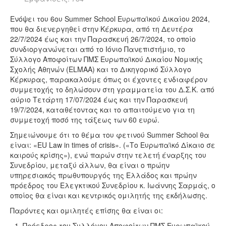
Ενόψει του 6ου Summer School Ευρωπαϊκού Δικαίου 2024,
που θα διενεργηθεί στην Κέρκυρα, από τη Δευτέρα
22/7/2024 έως και την Παρασκευή 26/7/2024, το οποίο
συνδιοργανώνεται από το Ιόνιο Πανεπιστήμιο, το
Σύλλογο Αποφοίτων ΠΜΣ Ευρωπαϊκού Δικαίου Νομικής
Σχολής Αθηνών (ELMAA) και το Δικηγορικό Σύλλογο
Κέρκυρας, παρακαλούμε όπως οι έχοντες ενδιαφέρον
συμμετοχής το δηλώσουν στη γραμματεία του Δ.Σ.Κ. από
αύριο Τετάρτη 17/07/2024 έως και την Παρασκευή
19/7/2024, καταθέτοντας και το απαιτούμενο για τη
συμμετοχή ποσό της τάξεως των 60 ευρώ.
Σημειώνουμε ότι το θέμα του φετινού Summer School θα
είναι: «EU Law in times of crisis». («Το Ευρωπαϊκό Δίκαιο σε
καιρούς κρίσης»), ενώ παρών στην τελετή έναρξης του
Συνεδρίου, μεταξύ άλλων, θα είναι ο πρώην
υπηρεσιακός πρωθυπουργός της Ελλάδος και πρώην
πρόεδρος του Ελεγκτικού Συνεδρίου κ. Ιωάννης Σαρμάς, ο
οποίος θα είναι και κεντρικός ομιλητής της εκδήλωσης.
Παρόντες και ομιλητές επίσης θα είναι οι:
Πρόεδρος του Συλλόγου Αποφοίτων ΠΜΣ Ευρωπαϊκού