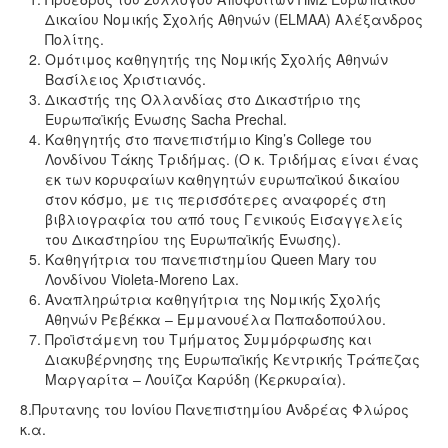
Δικαίου Νομικής Σχολής Αθηνών (ELMAA) Αλέξανδρος
Πολίτης.
Oμότιμος καθηγητής της Νομικής Σχολής Αθηνών
Βασίλειος Χριστιανός.
Δικαστής της Ολλανδίας στο Δικαστήριο της
Ευρωπαϊκής Ένωσης Sacha Prechal.
Καθηγητής στο πανεπιστήμιο King’s College του
Λονδίνου Τάκης Τριδήμας. (Ο κ. Τριδήμας είναι ένας
εκ των κορυφαίων καθηγητών ευρωπαϊκού δικαίου
στον κόσμο, με τις περισσότερες αναφορές στη
βιβλιογραφία του από τους Γενικούς Εισαγγελείς
του Δικαστηρίου της Ευρωπαϊκής Ένωσης).
Καθηγήτρια του πανεπιστημίου Queen Mary του
Λονδίνου Violeta-Moreno Lax.
Αναπληρώτρια καθηγήτρια της Νομικής Σχολής
Αθηνών Ρεβέκκα – Εμμανουέλα Παπαδοπούλου.
Προϊστάμενη του Τμήματος Συμμόρφωσης και
Διακυβέρνησης της Ευρωπαϊκής Κεντρικής Τράπεζας
Μαργαρίτα – Λουίζα Καρύδη (Κερκυραία).
8.Πρυτανης του Ιονίου Πανεπιστημίου Ανδρέας Φλώρος
κ.α.