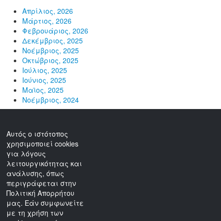
Απρίλιος, 2026
Μάρτιος, 2026
Φεβρουάριος, 2026
Δεκέμβριος, 2025
Νοέμβριος, 2025
Οκτώβριος, 2025
Ιούλιος, 2025
Ιούνιος, 2025
Μαϊος, 2025
Νοέμβριος, 2024
Ο ΔΣΚ δεν ευθύνεται για το περιεχόμενο άλλων
ιστοτόπων στους οποίους παραπέμπει.
Αυτός ο ιστότοπος
χρησιμοποιεί cookies
για λόγους
Αρχική
λειτουργικότητας και
ανάλυσης, όπως
Μέλη
περιγράφεται στην
Βιβλιοθήκη
Πολιτική Απορρήτου
μας. Εάν συμφωνείτε
Επικοινωνία
με τη χρήση των