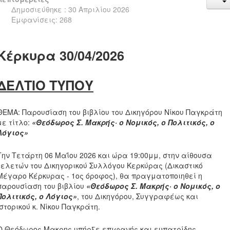
Δημοσιεύθηκε : 30 Απριλίου 2026
Εμφανίσεις: 268
Κέρκυρα 30/04/2026
ΔΕΛΤΙΟ ΤΥΠΟΥ
ΘΕΜΑ: Παρουσίαση του βιβλίου του Δικηγόρου Νίκου Παγκράτη
με τίτλο:
«Θεόδωρος Σ. Μακρής· ο Νομικός, ο Πολιτικός, ο
Λόγιος»
Την Τετάρτη 06 Μαΐου 2026 και ώρα 19:00μμ, στην αίθουσα
τελετών του Δικηγορικού Συλλόγου Κερκύρας (Δικαστικό
Μέγαρο Κέρκυρας - 1ος όροφος), θα πραγματοποιηθεί η
παρουσίαση του βιβλίου
«Θεόδωρος Σ. Μακρής· ο Νομικός, ο
Πολιτικός, ο Λόγιος»
, του Δικηγόρου, Συγγραφέως και
Ιστορικού κ. Νίκου Παγκράτη.
Ο Θεόδωρος Μακρης υπήρξε επιφανής και ευπατρίδης