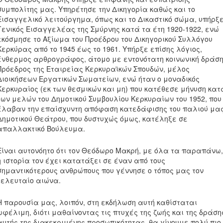
συμπολίτης μας. Υπηρέτησε την Δικηγορία καθώς και το
Εισαγγελικό λειτούργημα, όπως και το Δικαστικό σώμα, υπήρξ
Γενικός Εισαγγελέας της Σμύρνης κατά τα έτη 1920-1922, ενώ
εκόσμησε το Αξίωμα του Προέδρου του Δικηγορικού Συλλόγου
Κερκύρας από το 1945 έως το 1961. Υπήρξε επίσης λόγιος,
ένθερμος αρθρογράφος, άτομο με εντονότατη κοινωνική δράση
Πρόεδρος της Εταιρείας Κερκυραϊκών Σπουδών, μέλος
Διοικήσεων Εργατικών Σωματείων, ενώ ήταν ο μοναδικός
Κερκυραίος (εκ των θεσμικών και μη) που κατέθεσε μήνυση κατ
των μελών του Δημοτικού Συμβουλίου Κερκυραίων του 1952, που
έλαβαν την επαίσχυντη απόφαση κατεδάφισης του παλιού μα
Δημοτικού Θεάτρου, που δυστυχώς όμως, κατέληξε σε
απαλλακτικό Βούλευμα.
Είναι αυτονόητο ότι τον Θεόδωρο Μακρή, με όλα τα παραπάνω,
η ιστορία τον έχει κατατάξει σε έναν από τους
σημαντικότερους ανθρώπους που γέννησε ο τόπος μας τον
τελευταίο αιώνα.
Η παρουσία μας, λοιπόν, στη εκδήλωση αυτή καθίσταται
ωφέλιμη, διότι μαθαίνοντας τις πτυχές της ζωής και της δράση
αυτής της διακεκριμένης προσωπικότητας, θα γίνουμε πολύ πιο