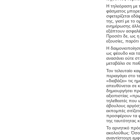
Η τηλεόραση με τ
φάσματος μπορεί
σφετερίζεται εδ
της, γιατί με το
ενημέρωσης άλλα
εξάπτουν ασφαλέ
Προσέτι δε, ως η
εξουσίες, παρότι
Η δαιμονιοποίηση
ως φέουδο και το
ανασάνει ούτε στ
μεταβάλει σε πει
Τον τελευταίο κα
περιαγάγει στο τ
«διαβάζει» τις ημ
απευθύνεται σε 
δημιουργήσει πρω
αξιοπιστίας «πρ
τηλεθεατές που ω
άβουλους αργόσχ
εκπομπές σιτίζε
προσφέρουν τα φ
της ταυτότητας κ
Το αρνητικό πρό
ακολούθως: Όσο μ
αναντίστοιχη εμφ