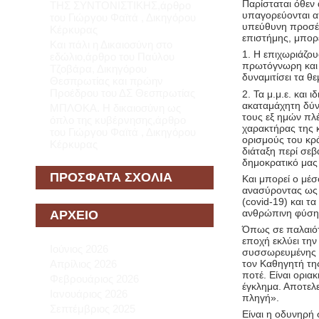
Παρίσταται όθεν
ΤΗΣ ΣΥΝΤΟΝΙΣΤΙΚΗΣ,άρθρο
υπαγορεύονται απ
του Γιώργου Φαϊτά , Δικηγόρου
υπεύθυνη προσέγ
Κέρκυρας
επιστήμης, μπορε
Και πάλι η Δικαιοσύνη στο
1. Η επιχωριάζου
εδώλιο,άρθρο του Παύλου
πρωτόγνωρη και 
Τζοβάρα, Δικηγόρου
δυναμιτίσει τα θε
Θεσπρωτίας και πρώην
Προέδρου του ΔΣ Θεσπρωτίας
2. Τα μ.μ.ε. και 
ακαταμάχητη δύνα
ΜΠΛΟΚΑ. Η δικαιοσύνη ως
τους εξ ημών πλέ
όπλο της κυβέρνησης,άρθρο
χαρακτήρας της κ
του Γιώργου Φαϊτά , Δικηγόρου
ορισμούς του κρά
Κέρκυρας
διάταξη περί σε
δημοκρατικό μας
ΠΡΌΣΦΑΤΑ ΣΧΌΛΙΑ
Και μπορεί ο μέσ
ανασύροντας ως τ
(covid-19) και τ
ανθρώπινη φύση ε
ΑΡΧΕΊΟ
Όπως σε παλαιότ
εποχή εκλύει τη
Ιούνιος 2026
συσσωρευμένης λ
Απρίλιος 2026
τον Καθηγητή τη
ποτέ. Είναι ορι
Φεβρουάριος 2026
έγκλημα. Αποτελε
Ιανουάριος 2026
πληγή».
Σεπτέμβριος 2025
Είναι η οδυνηρή