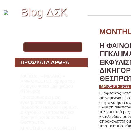
Blog ΔΣΚ
Blog Δικηγορικού Συλλόγου
Κέρκυρας
MONTHL
Αναζήτηση για:
Η ΦΑΙΝΟ
ΕΓΚΛΗΜΑ
ΕΚΦΥΛΙΣ
ΠΡΌΣΦΑΤΑ ΆΡΘΡΑ
ΔΙΚΗΓΌΡ
ΝΑΠΟΛΗ – ΜΙΛΑΝΟ –
ΘΕΣΠΡΩΤ
ΑΜΜΟΧΩΣΤΟΣ ,άρθρο του
Γιώργου Φαϊτά , Δικηγόρου
ΜΆΙΟΣ 9TH, 2022
Κέρκυρας
Ο αφύσικος κατα
Τα απομεινάρια μιας
φαινομένων με σ
εγκληματικής συμμορίας
στη γενετήσια σ
,άρθρο του Παύλου Τζοβάρα,
θλιβερή αναπαρα
τηλεοπτικού μας
Δικηγόρου Θεσπρωτίας και
θεμελιωδών συντ
πρώην Προέδρου του ΔΣ
απροκάλυπτη ομο
Θεσπρωτίας
τα οποία πιστεύα
ΜΙΑ ΦΟΒΙΚΗ ΑΝΑΚΟΙΝΩΣΗ