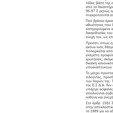
τάξεις βάση της 
από τα δικαστήρι
96-97 Σ ρητώς ορ
συγκροτούνται απ
Πού βρίσκει έρε
αθωότητας που δε
κατηγορούμενο α
δικαιοδοσίας του
ενοχή του, ως επ
Προσέτι, όπως έ
εικόνα ενός δέσ
πολιορκείται από
ελάχιστη προφύλα
ερωτήσεις, ακόμα
δικαϊκή κανονικ
υποανάπτυκτων 
Το μέτρο προστα
τελούντες, προσδ
των δομών της. 
της Ε.Σ.Δ.Α. δεν
υπάρχει ασφαλές 
απειλούνται σοβα
ευθύνη και ανοχή
Στο άρθρ. 15§1 Σ
στην αποκλειστι
το 1989 για να α