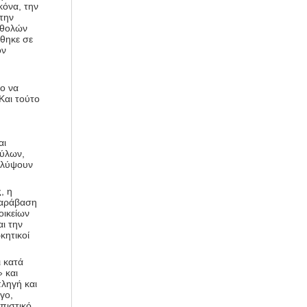
κόνα, την
 την
 θολών
θηκε σε
ον
ο να
Και τούτο
αι
ούλων,
καλύψουν
, η
παράβαση
οικείων
ι την
κητικοί
 κατά
 και
ληγή και
γο,
σπιστικό