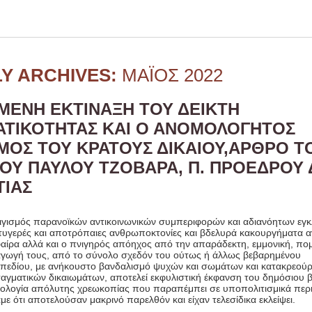
Y ARCHIVES:
ΜΆΙΟΣ 2022
ΜΈΝΗ ΕΚΤΊΝΑΞΗ ΤΟΥ ΔΕΊΚΤΗ
ΤΙΚΌΤΗΤΑΣ ΚΑΙ Ο ΑΝΟΜΟΛΌΓΗΤΟΣ
ΜΌΣ ΤΟΥ ΚΡΆΤΟΥΣ ΔΙΚΑΊΟΥ,ΆΡΘΡΟ Τ
ΟΥ ΠΑΎΛΟΥ ΤΖΟΒΆΡΑ, Π. ΠΡΟΈΔΡΟΥ Δ
ΊΑΣ
ιγισμός παρανοϊκών αντικοινωνικών συμπεριφορών και αδιανόητων εγ
τυγερές και αποτρόπαιες ανθρωποκτονίες και βδελυρά κακουργήματα 
φαίρα αλλά και ο πνιγηρός απόηχος από την απαράδεκτη, εμμονική, π
γωγή τους, από το σύνολο σχεδόν του ούτως ή άλλως βεβαρημένου
 πεδίου, με ανήκουστο βανδαλισμό ψυχών και σωμάτων και κατακρεού
αγματικών δικαιωμάτων, αποτελεί εκφυλιστική έκφανση του δημόσιου β
λογία απόλυτης χρεωκοπίας που παραπέμπει σε υποπολιτισμικά περι
με ότι αποτελούσαν μακρινό παρελθόν και είχαν τελεσίδικα εκλείψει.