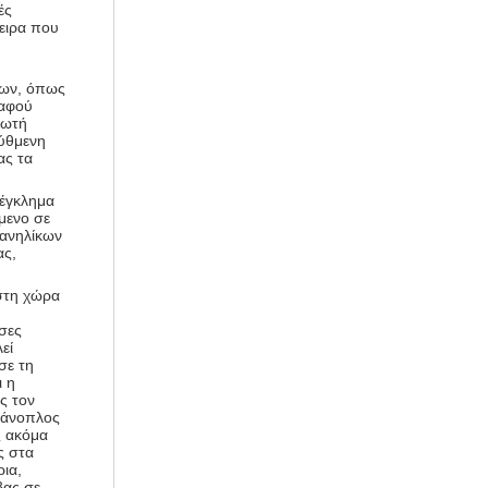
ές
ειρα που
των, όπως
 αφού
μωτή
πύθμενη
ας τα
 έγκλημα
μενο σε
 ανηλίκων
ας,
 στη χώρα
σες
εί
σε τη
ι η
ς τον
πάνοπλος
ς ακόμα
ς στα
ια,
βας σε