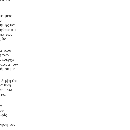
ία μιας
ό
ήθης και
ήθεια ότι
dna των
ς θα
ατικού
η των
ν έλεγχο
γασμα των
νόμου με
τίληψη ότι
ταμένη
ση των
 και
ών
ων
ωρίς
νηση του