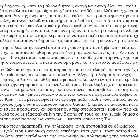
η διαχρονική, κατά το μάλλον ή ήττον, ανοχή και ενοχή όλου του πολιτ
 απροκάλυπτα και χωρίς προσχήματα να εισδύει σε αλλότριους χώρους
άφη που δεν της ανήκουν, τα οποία σπεύδει… να προσαρτήσει στην αυτ
 ομολογουμένως αλάνθαστο κριτήριο που διαθέτει, εκτιμά ότι στο χρηματι
 πιο εύπεπτα και ελκυστικά προϊόντα ερεθίζουν περισσότερο την κοινή
στερα νοσηρές φαντασίες και μαγνητίζουν αποτελεσματικότερα ανώριμ
 επικαιρότητα προστάζει, νέμεται προνομιακά πεδία και αντιποιείται αρχ
 άλλα επιτάσσουν ο δημόσιος χαρακτήρας της και η κοινωνική της απο
 της τηλεόρασης εκκινεί από την ηγεμονική της αντίληψη ότι ο κόσμος 
ν χρησιμοποιεί ως άθυρμα για επίδειξη της μεγαλομανίας της. Δεν τον α
ιγμή. Τον έχει αποστεώσει αφαιρώντας του κάθε ίχνος παραγωγικής ικμ
θήνιο ενεργούμενό της κατά τους ορισμούς και τις εντολές ασύδοτων μι
ιρό βιώνουμε την απίστευτη παρακμή και τον ευτελισμό της που την έχ
ελευταίο σκαλί, στου κακού τη σκάλα. Η ελληνική τηλεόραση συνεχίζει…
ερήσιες πολιτικές και αθλητικές εφημερίδες και άλλα έντυπα και περιοδικ
κατεξοχήν αγράμματους και αναλφάβητους. Παράλληλα έχει στήσει εκπο
ινές, μεσημβρινές και απογευματινές ζώνες, με αμφιβόλου ποιότητας κ
ωινάδικα» και «μικρομάγαζα» στα οποία κρατά σε ομηρεία ανυποψίαστο
ς Κίρκη τους μεταμορφώνει σε άμορφη μάζα, παθητικούς δέκτες, μοιρα
ολους χωρίς να προσμένουν κάποιο θαύμα. Σ’ αυτές τις ανούσιες και 
ται εσμός προσώπων και διαπρέπουν περισπούδαστοι «ειδικοί» που κα
ώτα τους με εξασφαλισμένη την διαφήμισή τους και την ευρεία δημοσι
αι της εικόνας τους ως κατόχων… μεταπτυχιακού της T.V.
σημο που χαρακτηρίζει την τηλεόραση, σχηματοποιείται σε αξίωμα ως
εγαλύτερη ευκαιριακή ακροαματικότητα επιτυγχάνει, τόσο αστοχεί και
ανίζεται στην εκπλήρωση της κοινωνικής και πολιτισμικής της αποστολ