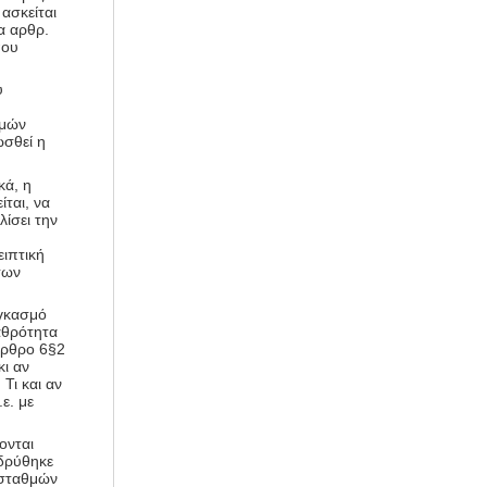
 ασκείται
α αρθρ.
που
υ
θμών
ωσθεί η
κά, η
ται, να
λίσει την
ειπτική
των
αγκασμό
σαθρότητα
άρθρο 6§2
κι αν
Τι και αν
ε. με
ονται
ιδρύθηκε
ν σταθμών