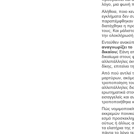
λόγο, μια φωνή π
Αλήθεια, ποιο κ
εγκλήματα δεν σ
παραπέμφθηκαν ο
διατάχθηκε η πρ
τους; Και μάλιστ
την ολοκλήρωσή 
Εντεύθεν ανακύπ
αναγνωρίζει το 
δικαίου;
Εάνη απ
δικαίωμα στους φ
αλλεπάλληλες έκ
δίκης, επιτείνει
Από πού αντλεί 
μαρτύρων, ακόμα 
τροποποίηση του
αλλεπάλληλες δι
ερωτηματικά στο
εισαγγελείς και α
τροποποιήθηκε κα
Πώς νομιμοποιεί
εκκρεμών ποινικ
εσμό προσκεκλημ
ούτως ή άλλως α
τα ελατήρια της 
πάντα το λόγο τε