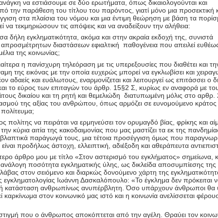
 ανάγκη να εστιάσουμε σε δύο ερωτήματα, όπως δικαιολογούνται και
ό την παράθεση του τίτλου του παρόντος, γιατί μόνο μια προσεκτική 
γιση στα πλαίσια του νόμου και μια έντιμη θεώρηση με βάση τα πορίσ
ί να τεκμηριώσουν τις απόψεις και να αναδείξουν την αλήθεια:
σα δήλη εγκληματικότητα, ακόμα και στην ακραία εκδοχή της, συνιστά
απροσμέτρητων διαστάσεων εφιαλτική παθογένεια που απειλεί ευθέω
μέλια της κοινωνίας;
ιδιαίτερα η πανίσχυρη τηλεόραση με τις υπερεξουσίες που διαθέτει και τη
μη της εικόνας με την οποία ευχερώς μπορεί να εγκλωβίσει και χειραγ
ον αδαείς και ευάλωτους, εναρμονίζεται και λειτουργεί ως επιτάσσει ο 
αι το εύρος των επιταγών του άρθρ. 15§2 Σ, κυρίως εν αναφορά με το
τους δικαίου και τη ρητή και θεμελιώδη διατυπωμένη μόλις στο αρθρ.
βασμού της αξίας του ανθρώπου, όπως αρμόζει σε ευνομούμενο κράτος 
 πολίτευμα;
ος πολίτης να πειράται να ερμηνεύσει τον ορυμαγδό βίας, φρίκης και αί
ην κύρια αιτία της κακοδαιμονίας που μας μαστίζει τα εκ της πανδημία
α βλαπτικά παράγωγά τους, μια τέτοια προσέγγιση όμως που παραγνωρί
ίναι προδήλως άστοχη, ελλειπτική, αδιέξοδη και αθεράπευτα αντιεπισ
ερο άρθρο μου με τίτλο «Στον αστερισμό του εγκλήματος» σημείωνα, 
ν ανάλογη ποσότητα εγκληματικής ύλης, ως δικλείδα αποσυμπίεσης της
άβας στον σειόμενο και διαρκώς δονούμενο χάρτη της εγκληματικότητ
ς εγκληματολογίας Ιωάννη Δασκαλόπουλο: «Το έγκλημα δεν πρόκειται να
ακή κατάσταση ανθρωπίνως ανυπέρβλητη. Όσο υπάρχουν άνθρωποι θα 
ί καρκίνωμα στον κοινωνικό μας ιστό και η κοινωνία ανελίσσεται φέρου
 στιγμή που ο άνθρωπος αποκόπτεται από την αγέλη. Θραύει τον κοινω