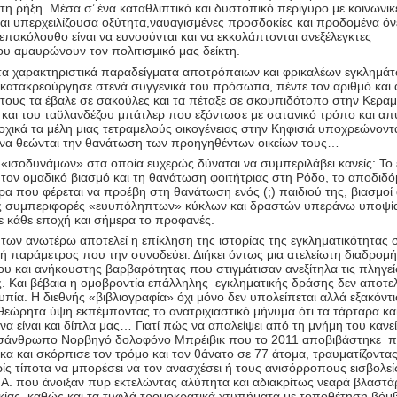
τη ρήξη. Μέσα σ’ ένα καταθλιπτικό και δυστοπικό περίγυρο με κοινωνικ
και υπερχειλίζουσα οξύτητα,ναυαγισμένες προσδοκίες και προδομένα όν
επακόλουθο είναι να ευνοούνται και να εκκολάπτονται ανεξέλεγκτες
υ αμαυρώνουν τον πολιτισμικό μας δείκτη.
τα χαρακτηριστικά παραδείγματα αποτρόπαιων και φρικαλέων εγκλημά
 κατακρεούργησε στενά συγγενικά του πρόσωπα, πέντε τον αριθμό και
η τους τα έβαλε σε σακούλες και τα πέταξε σε σκουπιδότοπο στην Κερα
και του ταϋλανδέζου μπάτλερ που εξόντωσε με σατανικό τρόπο και α
χικά τα μέλη μιας τετραμελούς οικογένειας στην Κηφισιά υποχρεώνοντ
να θεώνται την θανάτωση των προηγηθέντων οικείων τους…
«ισοδυνάμων» στα οποία ευχερώς δύναται να συμπεριλάβει κανείς: Το
 τον ομαδικό βιασμό και τη θανάτωση φοιτήτριας στη Ρόδο, το αποδιδό
α που φέρεται να προέβη στη θανάτωση ενός (;) παιδιού της, βιασμοί
ές συμπεριφορές «ευυπόληπτων» κύκλων και δραστών υπεράνω υποψί
ε κάθε εποχή και σήμερα το προφανές.
των ανωτέρω αποτελεί η επίκληση της ιστορίας της εγκληματικότητας
κή παράμετρος που την συνοδεύει. Διήκει όντως μια ατελείωτη διαδρομή
υ και ανήκουστης βαρβαρότητας που στιγμάτισαν ανεξίτηλα τις πληγεί
ς. Και βέβαια η ομοβροντία επάλληλης εγκληματικής δράσης δεν αποτελ
πία. Η διεθνής «βιβλιογραφία» όχι μόνο δεν υπολείπεται αλλά εξακόντι
θεώρητα ύψη εκπέμποντας το ανατριχιαστικό μήνυμα ότι τα τάρταρα κα
α είναι και δίπλα μας… Γιατί πώς να απαλείψει από τη μνήμη του κανεί
μισάνθρωπο Νορβηγό δολοφόνο Μπρέιβικ που το 2011 αποβιβάστηκε 
α και σκόρπισε τον τρόμο και τον θάνατο σε 77 άτομα, τραυματίζοντα
ς τίποτα να μπορέσει να τον ανασχέσει ή τους ανισόρροπους εισβολεί
.Α. που άνοιξαν πυρ εκτελώντας αλύπητα και αδιακρίτως νεαρά βλαστάρ
ικίας, καθώς και τα τυφλά τρομοκρατικά χτυπήματα με τοποθέτηση βόμ