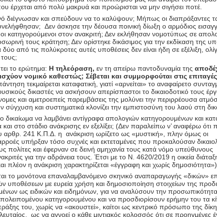
ου έρχεται από πολύ μακρυά και προώρισται να μην σιγήσει ποτέ.
ενό διέγνωσαν και σπεύδουν να το καλύψουν; Μήπως οι διαπράξαντες τ
υνελήφθησαν; Δεν άσκησε την δέουσα ποινική δίωξη ο αρμόδιος εισαγγ
ι κατηγορούμενοι στον ανακριτή; Δεν εκλήθησαν νομοτύπως σε απολο
οσωρινή τους κράτηση; Δεν ορίστηκε δικάσιμος για την εκδίκαση της υ
α δύο από τις πολύκροτες αυτές υποθέσεις δεν είναι ήδη σε εξέλιξη, ολί
τους;
τει το ερώτημα:
Η τηλεόραση,
εν τη απείρω παντοδυναμία της
αποδέχ
ισχύον νομικό καθεστώς; Σέβεται και συμμορφούται στις επιταγές
άντηση τεκμαίρεται καταφατική, γιατί «αρνείται» το αναφαίρετο συνταγ
υσικούς δικαστές να ασκήσουν απερίσπαστοι το δικαιοδοτικό τους έργ
νομες και αμετροεπείς παρεμβάσεις της μολύνει την περιρρέουσα ατμό
 την σύγχυση και συστηματικά κλονίζει την εμπιστοσύνη του λαού στη δι
το δικαίωμα να λαμβάνει αντίγραφα απολογιών κατηγορουμένων και κατ
και στο στάδιο ανάκρισης εν εξελίξει; (Δεν παραλείπω ν’ αναφέρω ότι π
 αρθρ. 241 Κ.Π.Δ. η ανάκριση ωρίζετο ως «μυστική», πλην όμως οι
αρροές υπήρξαν τόσο συχνές και εκτεταμένες που προκαλούσαν δικαιο
υς πολίτες και έφερναν σε δεινή αμηχανία τους κατά νόμο υπεύθυνους
νακριτές για την αδράνεια τους. Έτσι με το Ν. 4620/2019 η οικεία διάταξ
ι πλέον η ανάκριση χαρακτηρίζεται «έγγραφη και χωρίς δημοσιότητα»)
ται το μονότονα επαναλαμβανόμενο σκηνικό αναπαραγωγής «δικών» επ
ών υποθέσεων με ευρεία χρήση και δημοσιοποίηση στοιχείων της προδι
ένων ως ειδικών και ειδημόνων, για να αναλύσουν την προσωπικότητα
πολειπομένου κατηγορουμένου και να προσδιορίσουν ερήμην του τα κί
πράξης του, χωρίς να «ακουστεί», καίτοι ως κεντρικό πρόσωπο της δίκη
λευταίος, ως να αγνοεί ο κάθε μιντιακός κολοσσός ότι σε προηγμένες 