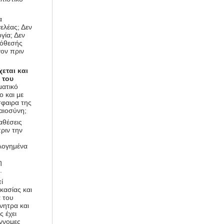
α
ελέας; Δεν
γία; Δεν
πόθεσής
γον πριν
εται και
 του
ματικό
ο και με
σφαιρα της
καιοσύνη;
αθέσεις
ριν την
λογημένα
η
.
ί
κασίας και
 του
νητρα και
ς έχει
έννομες