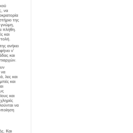
ικού
, να
οκρατορία
στήριο της
 γνώμη,
α πλήθη.
ές και
στολή.
της ανήκει
φήνει ν’
άδας και
ντιαρχών.
ουν
 να
ά, λες και
μπές και
αι
υς
ίους και
οχληρές
λούνται να
οποίηση
ής. Και