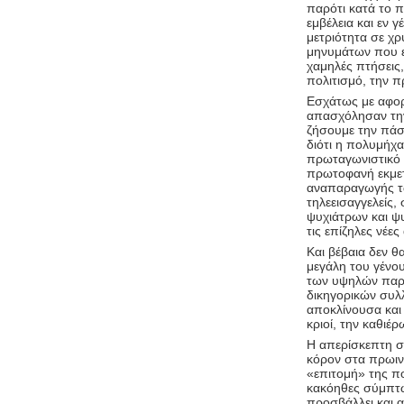
παρότι κατά το π
εμβέλεια και εν γ
μετριότητα σε χ
μηνυμάτων που ε
χαμηλές πτήσεις,
πολιτισμό, την π
Εσχάτως με αφορμ
απασχόλησαν την
ζήσουμε την πάσ
διότι η πολυμήχα
πρωταγωνιστικό 
πρωτοφανή εκμετ
αναπαραγωγής τω
τηλεεισαγγελείς,
ψυχιάτρων και ψ
τις επίζηλες νέε
Και βέβαια δεν θ
μεγάλη του γένο
των υψηλών παρα
δικηγορικών συλ
αποκλίνουσα και
κριοί, την καθιέ
Η απερίσκεπτη σ
κόρον στα πρωιν
«επιτομή» της π
κακόηθες σύμπτω
προσβάλλει και α