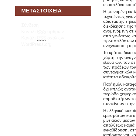
αεροπλάνα και 
ΜΕΤΑΣΤΟΙΧΕΊΑ
Η φαινομένη εκτί
τεχνηέντως γιγα
αδίστακτης τηλε
Σύνδεση
διεκδίκησης της 
αναμενόμενη σε κ
Κανάλι
RSS
άρθρων
από γενέσεως κα
Κανάλι
RSS
σχολίων
πρωτοπλάστων κα
WordPress.org
ανιχνεύεται η αι
Το κράτος δικαίο
χάρτη, την αναγν
εξουσιών, τον σ
των πράξεων των
συνταγματικών κ
ισότητα αδιακρίτ
Παρ’ ημίν, καταφ
όχι απλώς ανάτα
περίοδο χειμερί
αρμοδιοτήτων το
συντείνουν στην
Η ελληνική κακοδ
ερεισμάτων και 
μιντιακών μέσων
απολύτως καμιά 
εγκαθίδρυση, στ
ισχύοντος νομικο