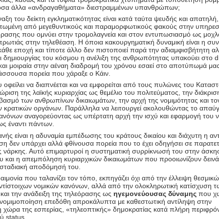
τόσα άλλα «ανδραγαθήματα» διεστραμμένων υπανθρώπων;
ναξη του δείκτη εγκληματικότητας είναι κατά ταύτα ψευδής και απατηλή,
ντωμένη από μεγεθυντικούς και παραμορφωτικούς φακούς στην υπηρεσ
όρασης που ομνύει στην τρομολαγνεία και στον εντυπωσιασμό ως μοχλ
πρωτιάς στην τηλεθέαση. Η όποια κακουργηματική δυναμική είναι η συν
άθε εποχή και τίποτε άλλο δεν πιστοποιεί παρά την αδιαμφισβήτητη αλ
ι δημιουργίας του κόσμου η ανέλιξη της ανθρωπότητας υπακούει στο 
ι μοιραία στην αέναη διαδρομή του χρόνου εσαεί στο αποτύπωμά μα
μάσσουσα πορεία που χάραξε ο Κάιν.
υ οφείλει να διαπνέεται και να εμφορείται από τους πυλώνες του Καταστ
ώριση της λαϊκής κυριαρχίας ως θεμέλιο του πολιτεύματος, την διάκρισ
εβασμό των ανθρωπίνων δικαιωμάτων, την αρχή της νομιμότητας και το
 κρατικών οργάνων. Παράλληλα να λειτουργεί ακολουθώντας το απαύ
ανόνων αναγορεύοντας ως υπέρτατη αρχή την ισχύ και εφαρμογή του 
ως έναντι πάντων.
ανής είναι η αδυναμία εμπέδωσης του κράτους δικαίου και διάχυτη η αν
ση δεν υπάρχει αλλά φθίνουσα πορεία που το έχει οδηγήσει σε παρατε
ας νάρκης. Αυτό επιμαρτυροί η συστηματική συρρίκνωσή του στην άσκη
υ και η απεμπόληση κυριαρχικών δικαιωμάτων που προοιωνίζουν δεινά
 σταδιακή αποδόμησή του.
αιμονία που ταλανίζει τον τόπο, εκπηγάζει όχι από την έλλειψη θεσμικ
αντίστοιχων νομικών κανόνων, αλλά από την ολοκληρωτική κατίσχυση τ
 και την ανάδειξη της τηλεόρασης ως
ηγεμονεύουσας δύναμης
που χ
νομιμοποίηση επεδόθη απροκάλυπτα με καθεστωτική αντίληψη στην
η χώρα της εσπερίας, «τηλεοπτικής» δημοκρατίας κατά πλήρη περιφρό
ύ status.