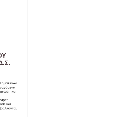
ΟΥ
.Σ.
κληματικών
αναγόμενα
ομπώδη και
ργηση
ίου και
βάλλοντα,