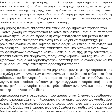
λείστον μονοπωλεί την είδηση, την πληροφορία, την ενημέρωση, την ει
ένει την κοινωνική ζωή, δεν απέφυγε τον εκτροχιασμό της, γιατί ανήγαγε
ρυσό κανόνα πλοήγησής της, αυτοπαγιδεύτηκε στην ασημαντότητα των
ξέπεμψε και μετέτρεψε την κολοσσιαία δύναμη με την οποία πριμοδοτή
 ανώριμη και ανίκανη να διαχειριστεί την ποιότητα, τον πλουραρισμό, τ
ρόοδο και να κτίσει μια σχέση εμπιστοσύνης.
ή βαριές ποινικές εκτροπές και απεχθείς εγκληματικές πράξεις που
 κοινή γνώμη και προκάλεσαν το κοινό περί δικαίου αίσθημα, επέπρωτ
α αθλιότητα, βάναυση προσβολή στην αξιοπρέπεια του μέσου πολίτη. 
νη τηλεόραση εθεώρησε καλλίστη την ευκαιρία να συμμετάσχει με
ρόλο στο ανακύψαν νέο λαμπρό πεδίο δόξας και επεδόθη σε ανίερη και
άλλευσή του, φιλοτεχνώντας απίστευτο σκηνικό διαρκών εκπομπών
ν φαινομένων διεξαγωγής «δικών» στις οθόνες της, με τηλεδικαστές κ
 στρατιά ειδικών και ειδημόνων, πραγματογνωμόνων και τεχνικών συμβ
υχολόγων, ακόμα και δημοσιογράφων ντετέκτιβ για να αναδείξουν και 
ς αμφιβόλου συνταγματικότητας δραστηριότητές της.
α μπορούσε να απουσιάζει και να μην «λαμπρύνει» με την παρουσία της
υς σχολή των… «γνωστών ποινικολόγων», που θεσμικά έκθετη, κατά 
δόσεων του δικηγορικού μας σώματος και με βαρύτατες ευθύνες των 
λόγων στους οποίους ανήκουν, με την ασύγγνωστη παράστασή τους κα
 εκκεντρική «συνηγορία» τους υπερθεματίζουν ανεπιγνώτως, ως πολιορ
ρωση της… τηλεοπτικής δίκης.
υμπεριφορά των τηλεαστέρων, που ασύδοτοι κατά πάντα συνωθούνται
άδικα μικρομάγαζα της τηλεόρασης για να διατυπώσουν ως «αυθεντίες»
οινικής δίκης τις περισπούδαστες απόψεις τους, αποτελεί πυορρούσα π
μα αλαζονείας και έπαρσης που αφυδατώνει τον αυθεντικό δικανικό λό
δικεί το ύψιστο λειτούργημα του πολιτισμού μας και αναιρεί τον υπερα