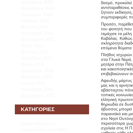
Ιανουάριος 2025
δεσμό, προκαλεί 
αντιπαραθέσεις 
Δεκέμβριος 2024
ζητούν εκδίκηση,
Νοέμβριος 2024
συμπεριφορές πο
Απρίλιος 2024
Προσέτι, παρέθε
Μάρτιος 2024
του φοιτητή που
Ιανουάριος 2024
τεμάχισε τα μέλ
Καβάλας. Καθώς 
Δεκέμβριος 2022
σκληρότητα διαδο
Μάιος 2022
επόμενα θύματα 
Μάρτιος 2022
Πλήθος ισχυρών 
Νοέμβριος 2021
στα Γλυκά Νερά,
μητέρα στην Πάτρ
Μάιος 2019
και κακοποιητικ
Ιανουάριος 2018
επιβεβαιώνουν σ
Νοέμβριος 2016
Αψευδής μάρτυς 
Ιούνιος 2016
μας και η αρνητι
Ιανουάριος 2016
αβάσταχτου πόνο
τοπικές κοινωνίε
Δεκέμβριος 2012
ελληνική πρωτοτυ
θηριωδία σε δυσ
KΑΤΗΓΟΡΊΕΣ
άβυσσος μπορεί ν
παρανοϊκό και 
στο Νησί Ουτόνγκ
περισσότερα χωρί
Αρθρα Δικηγόρων
σχολεία στις Η.Π
Δημοσιεύσεις των ΜΜΕ
μαθητές κάθε ηλ