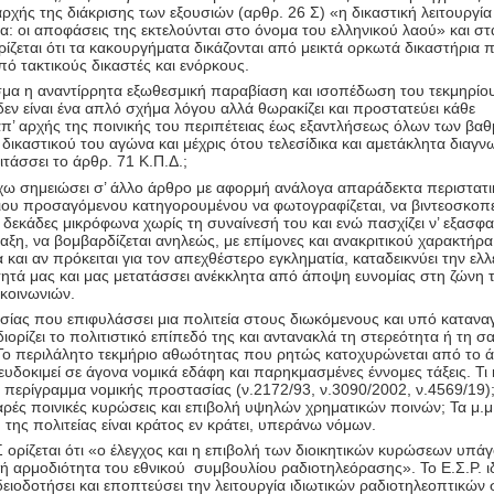
αρχής της διάκρισης των εξουσιών (αρθρ. 26 Σ) «η δικαστική λειτουργία
α: οι αποφάσεις της εκτελούνται στο όνομα του ελληνικού λαού» και στ
ίζεται ότι τα κακουργήματα δικάζονται από μεικτά ορκωτά δικαστήρια 
ό τακτικούς δικαστές και ενόρκους.
ισμα η αναντίρρητα εξωθεσμική παραβίαση και ισοπέδωση του τεκμηρίο
ν είναι ένα απλό σχήμα λόγου αλλά θωρακίζει και προστατεύει κάθε
π’ αρχής της ποινικής του περιπέτειας έως εξαντλήσεως όλων των βα
 δικαστικού του αγώνα και μέχρις ότου τελεσίδικα και αμετάκλητα διαγν
ιτάσσει το άρθρ. 71 Κ.Π.Δ.;
χω σημειώσει σ’ άλλο άρθρο με αφορμή ανάλογα απαράδεκτα περιστατι
μιου προσαγόμενου κατηγορουμένου να φωτογραφίζεται, να βιντεοσκοπεί
 δεκάδες μικρόφωνα χωρίς τη συναίνεσή του και ενώ πασχίζει ν’ εξασφα
ξη, να βομβαρδίζεται ανηλεώς, με επίμονες και ανακριτικού χαρακτήρα
 και αν πρόκειται για τον απεχθέστερο εγκληματία, καταδεικνύει την ελλ
ότητά μας και μας μετατάσσει ανέκκλητα από άποψη ευνομίας στη ζώνη 
κοινωνιών.
σίας που επιφυλάσσει μια πολιτεία στους διωκόμενους και υπό καταν
ιορίζει το πολιτιστικό επίπεδό της και αντανακλά τη στερεότητα ή τη 
Το περιλάλητο τεκμήριο αθωότητας που ρητώς κατοχυρώνεται από το 
 ευδοκιμεί σε άγονα νομικά εδάφη και παρηκμασμένες έννομες τάξεις. Τι 
περίγραμμα νομικής προστασίας (ν.2172/93, ν.3090/2002, ν.4569/19); 
ρές ποινικές κυρώσεις και επιβολή υψηλών χρηματικών ποινών; Τα μ.μ.
 της πολιτείας είναι κράτος εν κράτει, υπεράνω νόμων.
 ορίζεται ότι «ο έλεγχος και η επιβολή των διοικητικών κυρώσεων υπάγ
κή αρμοδιότητα του εθνικού συμβουλίου ραδιοτηλεόρασης». Το Ε.Σ.Ρ. 
δειοδοτήσει και εποπτεύσει την λειτουργία ιδιωτικών ραδιοτηλεοπτικώ