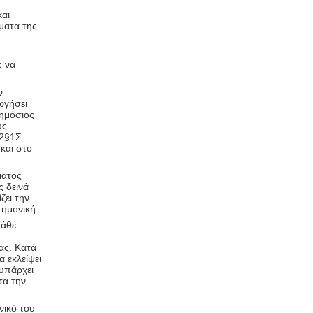
και
ματα της
ς να
ν
ωγήσει
δημόσιος
υς
 2§1Σ
και στο
ματος
ς δεινά
ζει την
τημονική.
κάθε
ας. Κατά
 εκλείψει
υπάρχει
σα την
νικό του